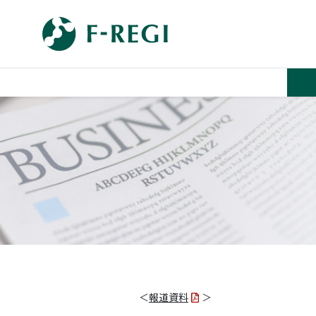
＜
報道資料
＞