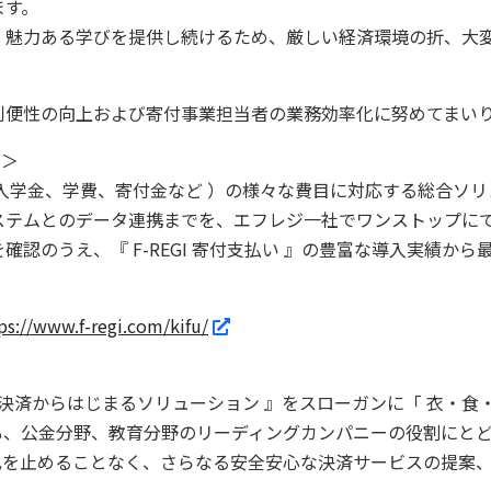
ます。
魅力ある学びを提供し続けるため、厳しい経済環境の折、大
。
便性の向上および寄付事業担当者の業務効率化に努めてまい
 ＞
入学金、学費、寄付金など ）の様々な費目に対応する総合ソリ
ステムとのデータ連携までを、エフレジ一社でワンストップに
認のうえ、『 F-REGI 寄付支払い 』の豊富な導入実績か
ps://www.f-regi.com/kifu/
 決済からはじまるソリューション 』をスローガンに「 衣・食
も、公金分野、教育分野のリーディングカンパニーの役割にと
化を止めることなく、さらなる安全安心な決済サービスの提案