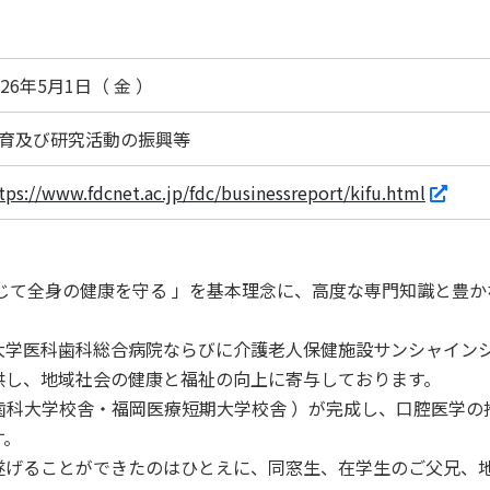
026年5月1日（ 金 ）
育及び研究活動の振興等
tps://www.fdcnet.ac.jp/fdc/businessreport/kifu.html
じて全身の健康を守る 」を基本理念に、高度な専門知識と豊か
学医科歯科総合病院ならびに介護老人保健施設サンシャインシ
供し、地域社会の健康と福祉の向上に寄与しております。
岡歯科大学校舎・福岡医療短期大学校舎 ）が完成し、口腔医学
す。
げることができたのはひとえに、同窓生、在学生のご父兄、