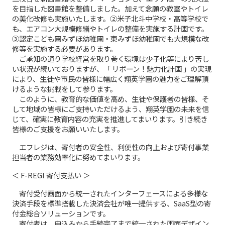
を目指した図書館を整備しました。加えて念願の教室やトイレ
の美化改修も実施いたします。②米子北斗中学校・高等学校で
も、エアコン大規模修繕やトイレの整備を実施する計画です。
③認定こども園みずほ幼稚園・東みずほ幼稚園でも大規模な改
修等を実施する必要があります。
ご承知の通り学校経営を取り巻く環境は少子化等により苦し
い状況が続いておりますが、「 リボーン！魅力化計画 」の実現
により、生徒や市民の皆様に幅広く翔英学園の魅力をご理解頂
けるような挑戦をして参ります。
このように、教育的な価値を高め、生徒や保護者の皆様、そ
して地域の皆様にご支持いただけるよう、翔英学園の未来を信
じて、確実に教育内容の充実を推進してまいります。引き続き
皆様のご支援をお願いいたします。
エフレジは、寄付者の安全性、利便性の向上および寄付事業
担当者の業務効率化に努めてまいります。
＜ F-REGI 寄付支払い ＞
寄付受付画面から統一されたインターフェースによる多様な
決済手段を標準搭載した決済会社が唯一提供する、SaaS型の寄
付金総合ソリューションです。
寄付者は、申込みから手続完了まで統一された画面デザイン