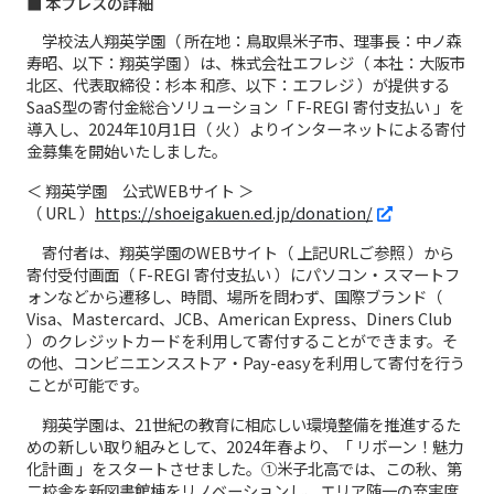
■ 本プレスの詳細
学校法人翔英学園（ 所在地：鳥取県米子市、理事長：中ノ森
寿昭、以下：翔英学園 ）は、株式会社エフレジ（ 本社：大阪市
北区、代表取締役：杉本 和彦、以下：エフレジ ）が提供する
SaaS型の寄付金総合ソリューション「 F-REGI 寄付支払い 」を
導入し、2024年10月1日（ 火 ）よりインターネットによる寄付
金募集を開始いたしました。
＜ 翔英学園 公式WEBサイト ＞
（ URL ）
https://shoeigakuen.ed.jp/donation/
寄付者は、翔英学園のWEBサイト（ 上記URLご参照 ）から
寄付受付画面（ F-REGI 寄付支払い ）にパソコン・スマートフ
ォンなどから遷移し、時間、場所を問わず、国際ブランド（
Visa、Mastercard、JCB、American Express、Diners Club
）のクレジットカードを利用して寄付することができます。そ
の他、コンビニエンスストア・Pay-easyを利用して寄付を行う
ことが可能です。
翔英学園は、21世紀の教育に相応しい環境整備を推進するた
めの新しい取り組みとして、2024年春より、「 リボーン！魅力
化計画 」をスタートさせました。①米子北高では、この秋、第
二校舎を新図書館棟をリノベーションし、エリア随一の充実度