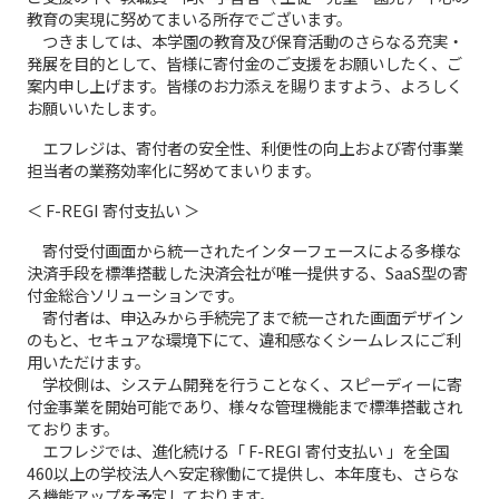
教育の実現に努めてまいる所存でございます。
つきましては、本学園の教育及び保育活動のさらなる充実・
発展を目的として、皆様に寄付金のご支援をお願いしたく、ご
案内申し上げます。皆様のお力添えを賜りますよう、よろしく
お願いいたします。
エフレジは、寄付者の安全性、利便性の向上および寄付事業
担当者の業務効率化に努めてまいります。
＜ F-REGI 寄付支払い ＞
寄付受付画面から統一されたインターフェースによる多様な
決済手段を標準搭載した決済会社が唯一提供する、SaaS型の寄
付金総合ソリューションです。
寄付者は、申込みから手続完了まで統一された画面デザイン
のもと、セキュアな環境下にて、違和感なくシームレスにご利
用いただけます。
学校側は、システム開発を行うことなく、スピーディーに寄
付金事業を開始可能であり、様々な管理機能まで標準搭載され
ております。
エフレジでは、進化続ける「 F-REGI 寄付支払い 」を全国
460以上の学校法人へ安定稼働にて提供し、本年度も、さらな
る機能アップを予定しております。