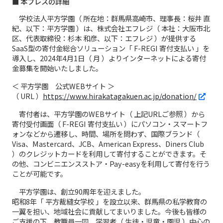
■ 本プレスの詳細
学校法人平方学園（ 所在地：群馬県高崎市、理事長：桜井 直
紀、以下：平方学園 ）は、株式会社エフレジ（ 本社：大阪市北
区、代表取締役：杉本 和彦、以下：エフレジ ）が提供する
SaaS型の寄付金総合ソリューション「 F-REGI 寄付支払い 」を
導入し、2024年4月1日（ 月 ）よりインターネットによる寄付
金募集を開始いたしました。
＜ 平方学園 公式WEBサイト ＞
（ URL ）
https://www.hirakatagakuen.ac.jp/donation/
寄付者は、平方学園のWEBサイト（ 上記URLご参照 ）から
寄付受付画面（ F-REGI 寄付支払い ）にパソコン・スマートフ
ォンなどから遷移し、時間、場所を問わず、国際ブランド（
Visa、Mastercard、JCB、American Express、Diners Club
）のクレジットカードを利用して寄付することができます。そ
の他、コンビニエンスストア・Pay-easyを利用して寄付を行う
ことが可能です。
平方学園は、創立90周年を迎えました。
昭和8年「 平方裁縫女学校 」を設立以来、群馬県の私学教育の
一翼を担い、地域社会に貢献してまいりました。今後も皆様の
ご支援の下、教職員一同、学習者（ 生徒・児童・園児 ）中心の