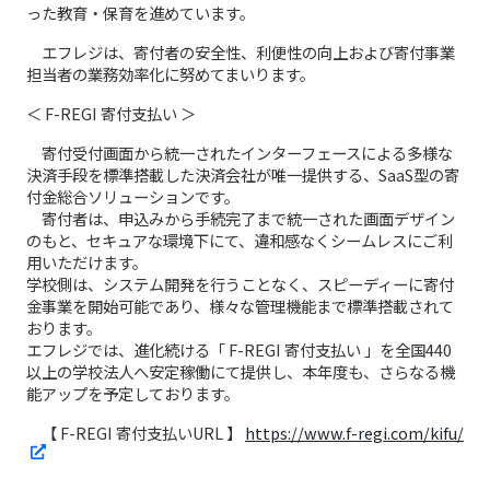
った教育・保育を進めています。
エフレジは、寄付者の安全性、利便性の向上および寄付事業
担当者の業務効率化に努めてまいります。
＜ F-REGI 寄付支払い ＞
寄付受付画面から統一されたインターフェースによる多様な
決済手段を標準搭載した決済会社が唯一提供する、SaaS型の寄
付金総合ソリューションです。
寄付者は、申込みから手続完了まで統一された画面デザイン
のもと、セキュアな環境下にて、違和感なくシームレスにご利
用いただけます。
学校側は、システム開発を行うことなく、スピーディーに寄付
金事業を開始可能であり、様々な管理機能まで標準搭載されて
おります。
エフレジでは、進化続ける「 F-REGI 寄付支払い 」を全国440
以上の学校法人へ安定稼働にて提供し、本年度も、さらなる機
能アップを予定しております。
【 F-REGI 寄付支払いURL 】
https://www.f-regi.com/kifu/