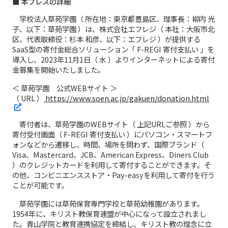
■ 本プレスの詳細
学校法人草苑学園（ 所在地：東京都豊島区、理事長：柳内 光
子、以下：草苑学園 ）は、株式会社エフレジ（ 本社：大阪市北
区、代表取締役：杉本 和彦、以下：エフレジ ）が提供する
SaaS型の寄付金総合ソリューション「 F-REGI 寄付支払い 」を
導入し、2023年11月1日（ 水 ）よりインターネットによる寄付
金募集を開始いたしました。
＜ 草苑学園 公式WEBサイト ＞
（ URL ）
https://www.soen.ac.jp/gakuen/donation.html
寄付者は、草苑学園のWEBサイト（ 上記URLご参照 ）から
寄付受付画面（ F-REGI 寄付支払い ）にパソコン・スマートフ
ォンなどから遷移し、時間、場所を問わず、国際ブランド（
Visa、Mastercard、JCB、American Express、Diners Club
）のクレジットカードを利用して寄付することができます。そ
の他、コンビニエンスストア・Pay-easyを利用して寄付を行う
ことが可能です。
草苑学園には草苑保育専門学校と草苑幼稚園があります。
1954年に、キリスト教保育連盟が中心になって設立されまし
た。青山学院と教育連携協定を締結し、キリスト教の理念に立