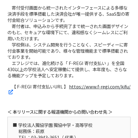
寄付受付画面から統一されたインターフェースによる多様な
決済手段を標準搭載した決済会社が唯一提供する、SaaS型の寄
付金総合ソリューションです。
寄付者は、申込みから手続完了まで統一された画面デザイン
のもと、セキュアな環境下にて、違和感なくシームレスにご利
用いただけます。
学校側は、システム開発を行うことなく、スピーディーに寄
付金事業を開始可能であり、様々な管理機能まで標準搭載され
ております。
エフレジでは、進化続ける「 F-REGI 寄付支払い 」を全国
430以上の学校法人へ安定稼働にて提供し、本年度も、さらな
る機能アップを予定しております。
【 F-REGI 寄付支払いURL 】
https://www.f-regi.com/kifu/
＜ 本リリースに関する報道機関からの問い合わせ先 ＞
学校法人獨協学園 獨協中学・高等学校
総務係：萩原
TEL：03-3943-3651（ 代表 ）