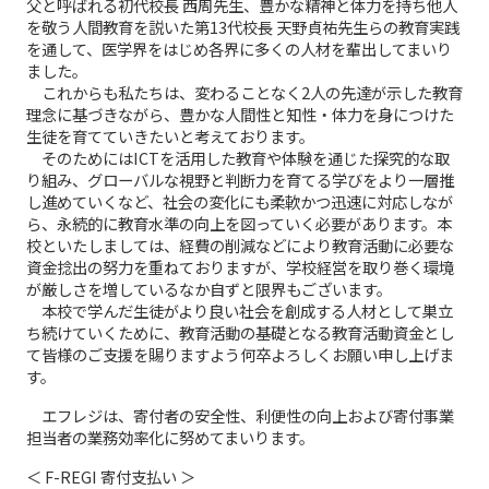
父と呼ばれる初代校長 西周先生、豊かな精神と体力を持ち他人
を敬う人間教育を説いた第13代校長 天野貞祐先生らの教育実践
を通して、医学界をはじめ各界に多くの人材を輩出してまいり
ました。
これからも私たちは、変わることなく2人の先達が示した教育
理念に基づきながら、豊かな人間性と知性・体力を身につけた
生徒を育てていきたいと考えております。
そのためにはICTを活用した教育や体験を通じた探究的な取
り組み、グローバルな視野と判断力を育てる学びをより一層推
し進めていくなど、社会の変化にも柔軟かつ迅速に対応しなが
ら、永続的に教育水準の向上を図っていく必要があります。本
校といたしましては、経費の削減などにより教育活動に必要な
資金捻出の努力を重ねておりますが、学校経営を取り巻く環境
が厳しさを増しているなか自ずと限界もございます。
本校で学んだ生徒がより良い社会を創成する人材として巣立
ち続けていくために、教育活動の基礎となる教育活動資金とし
て皆様のご支援を賜りますよう何卒よろしくお願い申し上げま
す。
エフレジは、寄付者の安全性、利便性の向上および寄付事業
担当者の業務効率化に努めてまいります。
＜ F-REGI 寄付支払い ＞