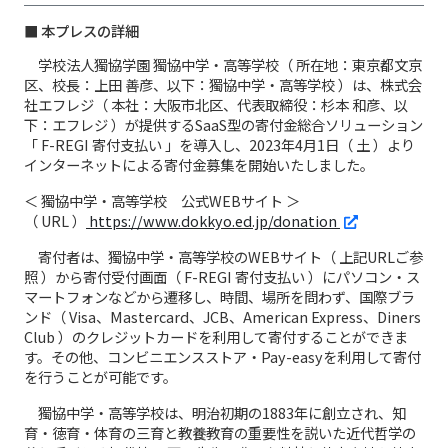
■ 本プレスの詳細
学校法人獨協学園 獨協中学・高等学校（ 所在地：東京都文京
区、校長：上田 善彦、以下：獨協中学・高等学校 ）は、株式会
社エフレジ（ 本社：大阪市北区、代表取締役：杉本 和彦、以
下：エフレジ ）が提供するSaaS型の寄付金総合ソリューション
「 F-REGI 寄付支払い 」を導入し、2023年4月1日（ 土 ）より
インターネットによる寄付金募集を開始いたしました。
＜ 獨協中学・高等学校 公式WEBサイト ＞
（ URL ）
https://www.dokkyo.ed.jp/donation
寄付者は、獨協中学・高等学校のWEBサイト（ 上記URLご参
照 ）から寄付受付画面（ F-REGI 寄付支払い ）にパソコン・ス
マートフォンなどから遷移し、時間、場所を問わず、国際ブラ
ンド（ Visa、Mastercard、JCB、American Express、Diners
Club ）のクレジットカードを利用して寄付することができま
す。その他、コンビニエンスストア・Pay-easyを利用して寄付
を行うことが可能です。
獨協中学・高等学校は、明治初期の1883年に創立され、知
育・徳育・体育の三育と教養教育の重要性を説いた近代哲学の