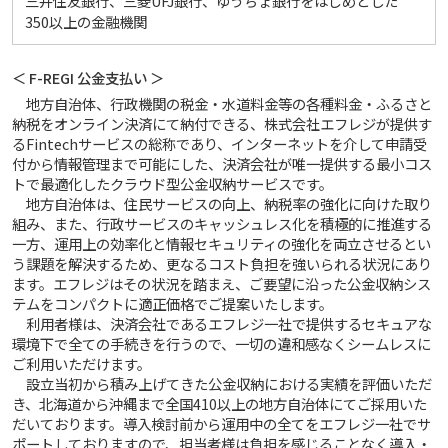
三井住友銀行、三菱UFJ銀行、ゆうちょ銀行をはじめとした
350以上の金融機関
＜ F-REGI 公金支払い ＞
地方自治体、行政機関の税金・水道料金等の各種料金・ふるさと
納税をオンライン決済にて納付できる、株式会社エフレジが提供す
るFintechサービスの総称であり、インターネットを介して申請受
付から情報管理まで可能にした、決済会社が唯一提供する最小コス
トで最適化したクラウド型公金収納サービスです。
地方自治体は、住民サービスの向上、納税率の強化に向けた取り
組み、また、行政サービスのキャッシュレス化を積極的に推進する
一方、運用上の効率化と情報セキュリティの強化を両立させるとい
う課題を解決するため、更なるコスト負担を強いられる状況にあり
ます。エフレジはその状況を踏まえ、ご要望に沿った公金収納シス
テムをコンパクトに適正価格でご提案いたします。
利用者様は、決済会社であるエフレジ一社で提供するセキュアな
環境下で全ての手続きを行うので、一切の違和感なくシームレスに
ご利用いただけます。
設立当初から積み上げてきた公金収納における実績を評価いただ
き、北海道から沖縄まで全国410以上の地方自治体にてご採用いた
だいております。導入検討前から運用中の全てをエフレジ一社でサ
ポートしておりますので、担当者様は負担を感じることなく導入・