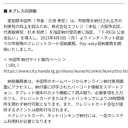
■ 本プレスの詳細
愛知県半田市（ 市長：久世 孝宏 ）は、市税等を納付される方の
利便性の向上を図るため、株式会社エフレジ（ 本社：大阪市北区、
代表取締役：杉本 和彦 ）を指定納付受託者に指定、「 F-REGI 公金
支払い 」を導入し、2023年4月3日（ 月 ）よりインターネット経由
での市税等のクレジットカード収納業務、Pay-easy収納業務を開
始いたしました。
＜ 半田市 納付サイト案内ページ ＞
（ URL ）
https://www.city.handa.lg.jp/shuno/kurashi/zekin/kurezitto.h
納税義務者は、半田市のホームページからオンライン納付専用画
面にアクセスし、納付書に印字されたバーコード情報をスマートフ
ォン、タブレット端末のカメラ機能にて読み取り、必要事項を入力
のうえ、クレジットカードまたはネットバンキングにより24時間場
所を問わず納付可能となります。また、クレジットカード会社が提
供するポイントは原則付与されます。
※クレジットカード、ネットバンキング納付には、一定のシステ
ム利用料が必要となります