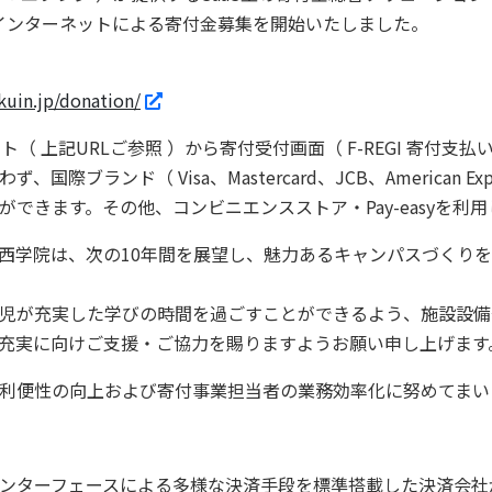
）よりインターネットによる寄付金募集を開始いたしました。
kuin.jp/donation/
 上記URLご参照 ）から寄付受付画面（ F-REGI 寄付支
ランド（ Visa、Mastercard、JCB、American Expre
できます。その他、コンビニエンスストア・Pay-easyを利
た鎮西学院は、次の10年間を展望し、魅力あるキャンパスづくり
児が充実した学びの時間を過ごすことができるよう、施設設備
充実に向けご支援・ご協力を賜りますようお願い申し上げます
利便性の向上および寄付事業担当者の業務効率化に努めてまい
ターフェースによる多様な決済手段を標準搭載した決済会社が