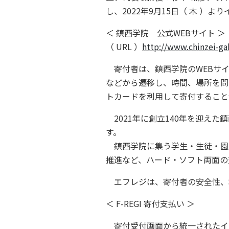
し、2022年9月15日（ 木 
＜ 鎮西学院 公式WEBサイト ＞
（ URL ）
http://www.chinzei-ga
寄付者は、鎮西学院のWEBサイト（
などから遷移し、時間、場所を問わず、国際ブ
トカードを利用して寄付することが
2021年に創立140年を迎え
す。
鎮西学院に集う学生・生徒・園
推進など、ハード・ソフト両面の
エフレジは、寄付者の安全性、
＜ F-REGI 寄付支払い ＞
寄付受付画面から統一されたイン