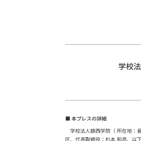
学校法
■ 本プレスの詳細
学校法人鎮西学院（ 所在地：長
区、代表取締役：杉本 和彦、以下：