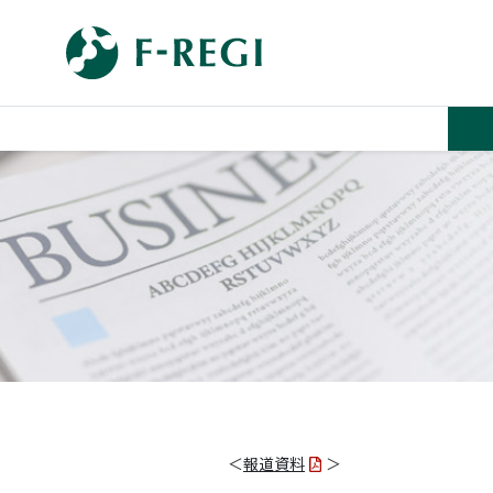
＜
報道資料
＞