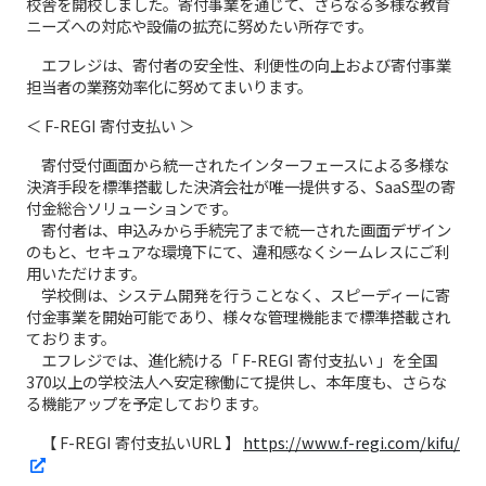
校舎を開校しました。寄付事業を通じて、さらなる多様な教育
ニーズへの対応や設備の拡充に努めたい所存です。
エフレジは、寄付者の安全性、利便性の向上および寄付事業
担当者の業務効率化に努めてまいります。
＜ F-REGI 寄付支払い ＞
寄付受付画面から統一されたインターフェースによる多様な
決済手段を標準搭載した決済会社が唯一提供する、SaaS型の寄
付金総合ソリューションです。
寄付者は、申込みから手続完了まで統一された画面デザイン
のもと、セキュアな環境下にて、違和感なくシームレスにご利
用いただけます。
学校側は、システム開発を行うことなく、スピーディーに寄
付金事業を開始可能であり、様々な管理機能まで標準搭載され
ております。
エフレジでは、進化続ける「 F-REGI 寄付支払い 」を全国
370以上の学校法人へ安定稼働にて提供し、本年度も、さらな
る機能アップを予定しております。
【 F-REGI 寄付支払いURL 】
https://www.f-regi.com/kifu/