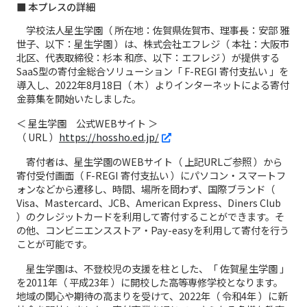
■ 本プレスの詳細
学校法人星生学園（ 所在地：佐賀県佐賀市、理事長：安部 雅
世子、以下：星生学園 ）は、株式会社エフレジ（ 本社：大阪市
北区、代表取締役：杉本 和彦、以下：エフレジ ）が提供する
SaaS型の寄付金総合ソリューション「 F-REGI 寄付支払い 」を
導入し、2022年8月18日（ 木 ）よりインターネットによる寄付
金募集を開始いたしました。
＜ 星生学園 公式WEBサイト ＞
（ URL ）
https://hossho.ed.jp/
寄付者は、星生学園のWEBサイト（ 上記URLご参照 ）から
寄付受付画面（ F-REGI 寄付支払い ）にパソコン・スマートフ
ォンなどから遷移し、時間、場所を問わず、国際ブランド（
Visa、Mastercard、JCB、American Express、Diners Club
）のクレジットカードを利用して寄付することができます。そ
の他、コンビニエンスストア・Pay-easyを利用して寄付を行う
ことが可能です。
星生学園は、不登校児の支援を柱とした、「 佐賀星生学園 」
を2011年（ 平成23年 ）に開校した高等専修学校となります。
地域の関心や期待の高まりを受けて、2022年（ 令和4年 ）に新