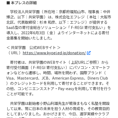
■ 本プレスの詳細
学校法人共栄学園（ 所在地：京都府福知山市、理事長：中井
博之、以下：共栄学園 ）は、株式会社エフレジ（ 本社：大阪市
北区、代表取締役：杉本 和彦、以下：エフレジ ）が提供する
SaaS型の寄付金総合ソリューション「 F-REGI 寄付支払い 」を
導入し、2022年6月3日（ 金 ）よりインターネットによる寄付
金募集を開始いたしました。
＜ 共栄学園 公式WEBサイト ＞
（ URL ）
https://www.kyoei.ed.jp/donation/
寄付者は、共栄学園のWEBサイト（ 上記URLご参照 ）から
寄付受付画面（ F-REGI 寄付支払い ）にパソコン・スマートフ
ォンなどから遷移し、時間、場所を問わず、国際ブランド（
Visa、Mastercard、JCB、American Express、Diners Club
）のクレジットカードを利用して寄付することができます。そ
の他、コンビニエンスストア・Pay-easyを利用して寄付を行う
ことが可能です。
共栄学園は創始者小野山利雄先生が戦後まもなく私塾を開設
して以来、常に日本の未来を担う人材の育成を、その教育目的
としてまいりました。おかげさまで、今日、進学実績やクラブ