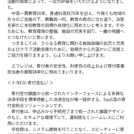
活動の成果によって、一定の評価をいただけるようになりまし
た。
中高一貫教育50年、普通科高校70年を迎え、今後とも地域の
方々のご支援の下、教職員一同、教育の原点に立ち返り、決意
を新たに本校教育の目標の具現化に努めたいと考えます。その
ためにも、教育環境の整備、施設の充実を図り、一層の飛躍へ
とつなげたいと思います。
つきましては、さらなる教育に関わる施設設備の拡充と充実
およびクラブ活動支援のために、皆様方からの温かいご支援と
ご協力を賜りますよう、心よりお願い申し上げます。
エフレジは、寄付者の安全性、利便性の向上および寄付事業
担当者の業務効率化に努めてまいります。
＜ F-REGI 寄付支払い ＞
寄付受付画面から統一されたインターフェースによる多様な
決済手段を標準搭載した決済会社が唯一提供する、SaaS型の寄
付金総合ソリューションです。
寄付者は、申込みから手続完了まで統一された画面デザイン
のもと、セキュアな環境下にて、違和感なくシームレスにご利
用いただけます。
学校側は、システム開発を行うことなく、スピーディーに寄