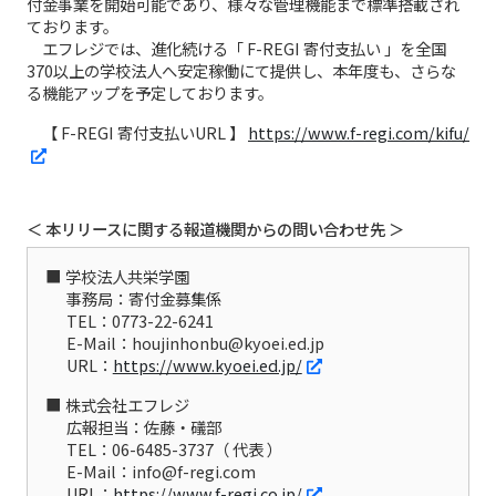
付金事業を開始可能であり、様々な管理機能まで標準搭載され
ております。
エフレジでは、進化続ける「 F-REGI 寄付支払い 」を全国
370以上の学校法人へ安定稼働にて提供し、本年度も、さらな
る機能アップを予定しております。
【 F-REGI 寄付支払いURL 】
https://www.f-regi.com/kifu/
＜ 本リリースに関する報道機関からの問い合わせ先 ＞
学校法人共栄学園
事務局：寄付金募集係
TEL：0773-22-6241
E-Mail：houjinhonbu@kyoei.ed.jp
URL：
https://www.kyoei.ed.jp/
株式会社エフレジ
広報担当：佐藤・礒部
TEL：06-6485-3737（ 代表 ）
E-Mail：info@f-regi.com
URL：
https://www.f-regi.co.jp/