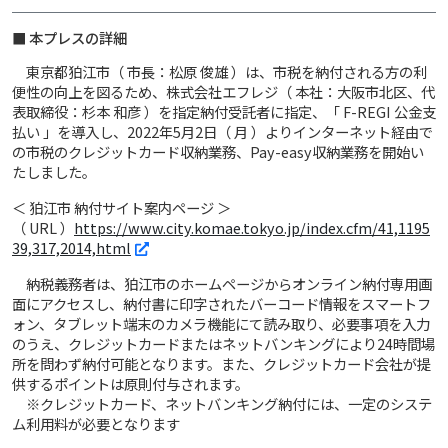
■ 本プレスの詳細
東京都狛江市（ 市長：松原 俊雄 ）は、市税を納付される方の利
便性の向上を図るため、株式会社エフレジ（ 本社：大阪市北区、代
表取締役：杉本 和彦 ）を指定納付受託者に指定、「 F-REGI 公金支
払い 」を導入し、2022年5月2日（ 月 ）よりインターネット経由で
の市税のクレジットカード収納業務、Pay-easy収納業務を開始い
たしました。
＜ 狛江市 納付サイト案内ページ ＞
（ URL ）
https://www.city.komae.tokyo.jp/index.cfm/41,1195
39,317,2014,html
納税義務者は、狛江市のホームページからオンライン納付専用画
面にアクセスし、納付書に印字されたバーコード情報をスマートフ
ォン、タブレット端末のカメラ機能にて読み取り、必要事項を入力
のうえ、クレジットカードまたはネットバンキングにより24時間場
所を問わず納付可能となります。また、クレジットカード会社が提
供するポイントは原則付与されます。
※クレジットカード、ネットバンキング納付には、一定のシステ
ム利用料が必要となります