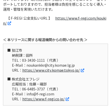
ポートしておりますので、担当者様は負担を感じることなく導入・
運用・管理を実現いただけます。
【 F-REGI 公金支払いURL 】
https://www.f-regi.com/kouki
n/
＜ 本リリースに関する報道機関からの問い合わせ先 ＞
狛江市
納税課：田所
TEL：03-3430-1111（ 代表 ）
E-Mail：noukankkr@city.komae.lg.jp
URL：
https://www.city.komae.tokyo.jp/
株式会社エフレジ
広報担当：佐藤・礒部
TEL：06-6485-3737（ 代表 ）
E-Mail：info@f-regi.com
URL：
https://www.f-regi.co.jp/