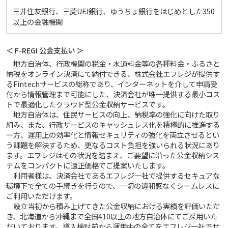
三井住友銀行、三菱UFJ銀行、ゆうちょ銀行をはじめとした350
以上の金融機関
＜ F-REGI 公金支払い ＞
地方自治体、行政機関の税金・水道料金等の各種料金・ふるさと
納税をオンライン決済にて納付できる、株式会社エフレジが提供す
るFintechサービスの総称であり、インターネットを介して申請受
付から情報管理まで可能にした、決済会社が唯一提供する最小コス
トで最適化したクラウド型公金収納サービスです。
地方自治体は、住民サービスの向上、納税率の強化に向けた取り
組み、また、行政サービスのキャッシュレス化を積極的に推進する
一方、運用上の効率化と情報セキュリティの強化を両立させるとい
う課題を解決するため、更なるコスト負担を強いられる状況にあり
ます。エフレジはその状況を踏まえ、ご要望に沿った公金収納シス
テムをコンパクトに適正価格でご提案いたします。
利用者様は、決済会社であるエフレジ一社で提供するセキュアな
環境下で全ての手続きを行うので、一切の違和感なくシームレスに
ご利用いただけます。
設立当初から積み上げてきた公金収納における実績を評価いただ
き、北海道から沖縄まで全国410以上の地方自治体にてご採用いた
だいております。導入検討前から運用中の全てをエフレジ一社でサ