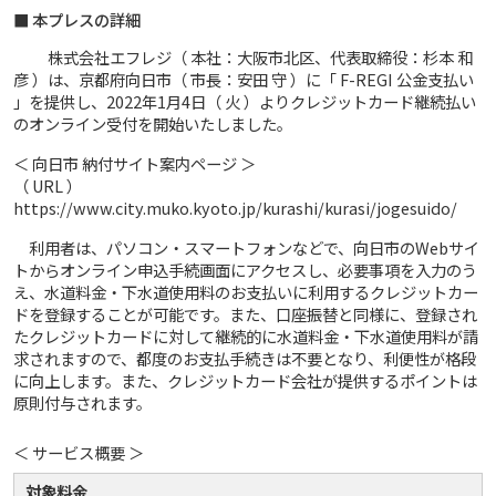
■ 本プレスの詳細
株式会社エフレジ（ 本社：大阪市北区、代表取締役：杉本 和
彦 ）は、京都府向日市（ 市長：安田 守 ）に「 F-REGI 公金支払い
」を提供し、2022年1月4日（ 火 ）よりクレジットカード継続払い
のオンライン受付を開始いたしました。
＜ 向日市 納付サイト案内ページ ＞
（ URL ）
https://www.city.muko.kyoto.jp/kurashi/kurasi/jogesuido/
利用者は、パソコン・スマートフォンなどで、向日市のWebサイ
トからオンライン申込手続画面にアクセスし、必要事項を入力のう
え、水道料金・下水道使用料のお支払いに利用するクレジットカー
ドを登録することが可能です。また、口座振替と同様に、登録され
たクレジットカードに対して継続的に水道料金・下水道使用料が請
求されますので、都度のお支払手続きは不要となり、利便性が格段
に向上します。また、クレジットカード会社が提供するポイントは
原則付与されます。
＜ サービス概要 ＞
対象料金