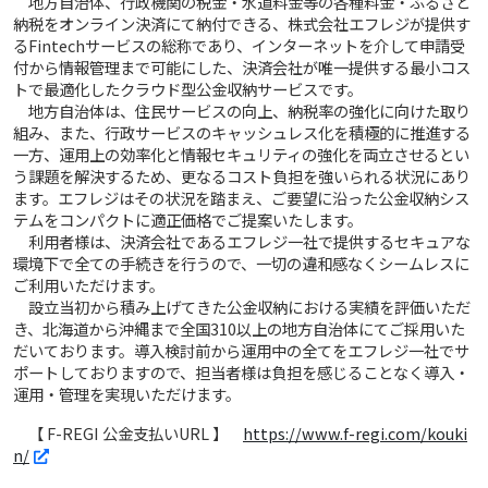
地方自治体、行政機関の税金・水道料金等の各種料金・ふるさと
納税をオンライン決済にて納付できる、株式会社エフレジが提供す
るFintechサービスの総称であり、インターネットを介して申請受
付から情報管理まで可能にした、決済会社が唯一提供する最小コス
トで最適化したクラウド型公金収納サービスです。
地方自治体は、住民サービスの向上、納税率の強化に向けた取り
組み、また、行政サービスのキャッシュレス化を積極的に推進する
一方、運用上の効率化と情報セキュリティの強化を両立させるとい
う課題を解決するため、更なるコスト負担を強いられる状況にあり
ます。エフレジはその状況を踏まえ、ご要望に沿った公金収納シス
テムをコンパクトに適正価格でご提案いたします。
利用者様は、決済会社であるエフレジ一社で提供するセキュアな
環境下で全ての手続きを行うので、一切の違和感なくシームレスに
ご利用いただけます。
設立当初から積み上げてきた公金収納における実績を評価いただ
き、北海道から沖縄まで全国310以上の地方自治体にてご採用いた
だいております。導入検討前から運用中の全てをエフレジ一社でサ
ポートしておりますので、担当者様は負担を感じることなく導入・
運用・管理を実現いただけます。
【 F-REGI 公金支払いURL 】
https://www.f-regi.com/kouki
n/