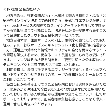
＜ F-REGI 公金支払い ＞
地方自治体、行政機関の税金・水道料金等の各種料金・ふるさと
納税をオンライン決済にて納付できる、株式会社エフレジが提供す
るFintechサービスの総称であり、インターネットを介して申請受
付から情報管理まで可能にした、決済会社が唯一提供する最小コス
トで最適化したクラウド型公金収納サービスです。
地方自治体は、住民サービスの向上、納税率の強化に向けた取り
組み、また、行政サービスのキャッシュレス化を積極的に推進する
一方、運用上の効率化と情報セキュリティの強化を両立させるとい
う課題を解決するため、更なるコスト負担を強いられる状況にあり
ます。エフレジはその状況を踏まえ、ご要望に沿った公金収納シス
テムをコンパクトに適正価格でご提案いたします。
利用者様は、決済会社であるエフレジ一社で提供するセキュアな
環境下で全ての手続きを行うので、一切の違和感なくシームレスに
ご利用いただけます。
設立当初から積み上げてきた公金収納における実績を評価いただ
き、北海道から沖縄まで全国300以上の地方自治体にてご採用いた
だいております。導入検討前から運用中の全てをエフレジ一社でサ
ポートしておりますので、担当者様は負担を感じることなく導入・
運用・管理を実現いただけます。