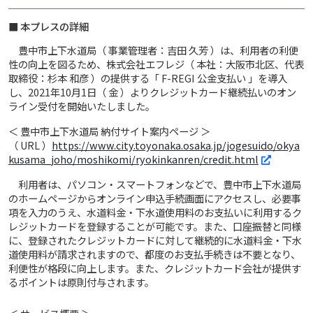
■ 本プレスの詳細
豊中市上下水道局（ 事業管理者：吉田 久芳 ）は、利用者の利便
性の向上を図るため、株式会社エフレジ（ 本社：大阪市北区、代表
取締役：杉本 和彦 ）の提供する「 F-REGI 公金支払い 」を導入
し、2021年10月1日（ 金 ）よりクレジットカード継続払いのオン
ライン受付を開始いたしました。
＜ 豊中市上下水道局 納付サイト案内ページ ＞
（ URL ）
https://www.city.toyonaka.osaka.jp/jogesuido/okya
kusama_joho/moshikomi/ryokinkanren/credit.html
利用者は、パソコン・スマートフォンなどで、豊中市上下水道局
のホームページからオンライン申込手続画面にアクセスし、必要事
項を入力のうえ、水道料金・下水道使用料のお支払いに利用するク
レジットカードを登録することが可能です。また、口座振替と同様
に、登録されたクレジットカードに対して継続的に水道料金・下水
道使用料が請求されますので、都度のお支払手続きは不要となり、
利便性が格段に向上します。また、クレジットカード会社が提供す
るポイントは原則付与されます。