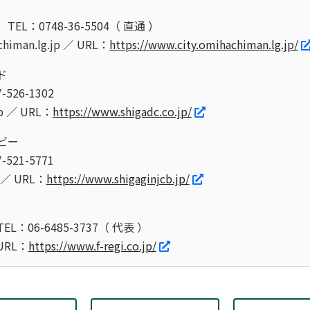
TEL：0748-36-5504（ 直通 ）
chiman.lg.jp ／ URL：
https://www.city.omihachiman.lg.jp/
ド
-526-1302
jp ／ URL：
https://www.shigadc.co.jp/
ビー
-521-5771
p ／ URL：
https://www.shigaginjcb.jp/
TEL：06-6485-3737（ 代表 ）
 URL：
https://www.f-regi.co.jp/