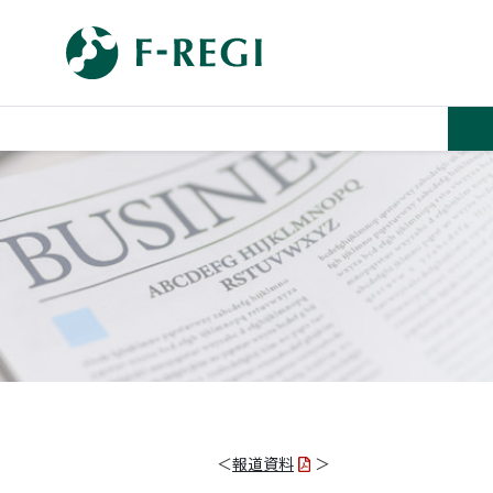
＜
報道資料
＞