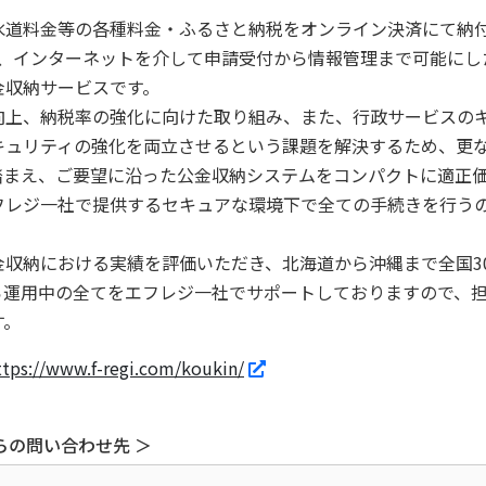
道料金等の各種料金・ふるさと納税をオンライン決済にて納
であり、インターネットを介して申請受付から情報管理まで可能に
金収納サービスです。
上、納税率の強化に向けた取り組み、また、行政サービスの
キュリティの強化を両立させるという課題を解決するため、更
踏まえ、ご要望に沿った公金収納システムをコンパクトに適正
レジ一社で提供するセキュアな環境下で全ての手続きを行う
収納における実績を評価いただき、北海道から沖縄まで全国3
ら運用中の全てをエフレジ一社でサポートしておりますので、
す。
ttps://www.f-regi.com/koukin/
らの問い合わせ先 ＞