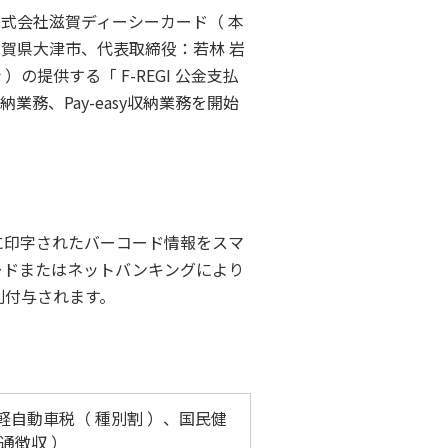
式会社滋賀ディーシーカード（ 本
滋賀県大津市、代表取締役：若林 岩
提供する「 F-REGI 公金支払
業務、Pay-easy収納業務を開始
に印字されたバーコード情報をスマ
ードまたはネットバンキングにより
則付与されます。
軽自動車税（ 種別割 ）、国民健
通徴収 ）