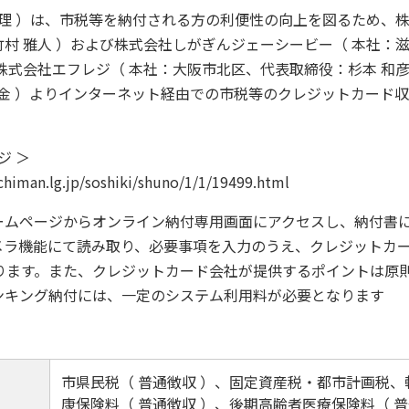
理 ）は、市税等を納付される方の利便性の向上を図るため、株
村 雅人 ）および株式会社しがぎんジェーシービー（ 本社：
式会社エフレジ（ 本社：大阪市北区、代表取締役：杉本 和彦 ）の
（ 金 ）よりインターネット経由での市税等のクレジットカード収納
ジ ＞
himan.lg.jp/soshiki/shuno/1/1/19499.html
ムページからオンライン納付専用画面にアクセスし、納付書
メラ機能にて読み取り、必要事項を入力のうえ、クレジットカ
ります。また、クレジットカード会社が提供するポイントは原
キング納付には、一定のシステム利用料が必要となります
市県民税（ 普通徴収 ）、固定資産税・都市計画税、
康保険料（ 普通徴収 ）、後期高齢者医療保険料（ 普