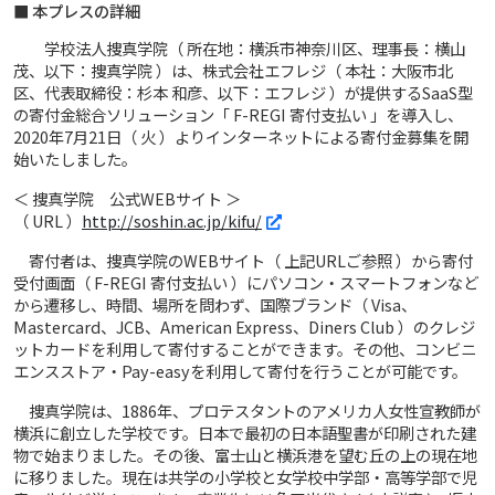
■ 本プレスの詳細
学校法人捜真学院（ 所在地：横浜市神奈川区、理事長：横山
茂、以下：捜真学院 ）は、株式会社エフレジ（ 本社：大阪市北
区、代表取締役：杉本 和彦、以下：エフレジ ）が提供するSaaS型
の寄付金総合ソリューション「 F-REGI 寄付支払い 」を導入し、
2020年7月21日（ 火 ）よりインターネットによる寄付金募集を開
始いたしました。
＜ 捜真学院 公式WEBサイト ＞
（ URL ）
http://soshin.ac.jp/kifu/
寄付者は、捜真学院のWEBサイト（ 上記URLご参照 ）から寄付
受付画面（ F-REGI 寄付支払い ）にパソコン・スマートフォンなど
から遷移し、時間、場所を問わず、国際ブランド（ Visa、
Mastercard、JCB、American Express、Diners Club ）のクレジ
ットカードを利用して寄付することができます。その他、コンビニ
エンスストア・Pay-easyを利用して寄付を行うことが可能です。
捜真学院は、1886年、プロテスタントのアメリカ人女性宣教師が
横浜に創立した学校です。日本で最初の日本語聖書が印刷された建
物で始まりました。その後、富士山と横浜港を望む丘の上の現在地
に移りました。現在は共学の小学校と女学校中学部・高等学部で児