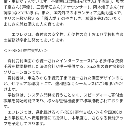
童・生徒が学んでいます。卒業生には角田光代さん( 小説家 )、坂本
千夏さん( 声優 )、三雲孝江さん( アナウンサー )、阿木燿子さん( 作
詞家 )などがいます。また、国内外でのボランティア活動も盛んで、
キリスト教が教える「 隣人愛 」のやさしさ、希望を失わないたく
ましさを兼ね備えた人を育てます。
エフレジは、寄付者の安全性、利便性の向上および学校担当者
の業務効率化に努めてまいります。
＜ F-REGI 寄付支払い ＞
寄付受付画面から統一されたインターフェースによる多様な決済
手段を標準搭載した決済会社が唯一提供する、SaaS型の寄付金総合
ソリューションです。
寄付者は、申込みから手続完了まで統一された画面デザインのも
と、セキュアな環境下にて、違和感なくシームレスにご利用いただ
けます。
学校側は、システム開発を行うことなく、スピーディーに寄付金
事業を開始可能であり、様々な管理機能まで標準搭載されておりま
す。
エフレジでは、進化続ける＜ F-REGI 寄付支払い ＞を全国300以
上の学校法人へ安定稼働にて提供し、本年度も、さらなる機能アッ
プを予定しております。