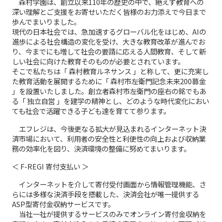
森村学園は、創立以来110年の歴史の中で、絶えず教育への
深い理解とご支援をお寄せいただく皆様のお力添えで今日まで
歩んでまいりました。
現代の日本社会では、急加速するグローバル化をはじめ、AIの
進歩による社会構造の変化を受け、大きな教育改革が進んでお
り、今までにも増して社会の要請に応える人間教育、そして新
しい社会に向けた教育そのものが必要とされています。
そこで私たちは「 森村教育ルネサンス 」と称して、更に充実し
た教育活動を展開するために「 森村市左衛門記念未来200募金
」を設置いたしました。創立者森村市左衛門の座右の銘でもあ
る「 独立自営 」を建学の精神とし、どのような時代変化におい
ても社会で活躍できる子ども達を育てて参ります。
エフレジは、今後更なる拡大が見込まれるインターネット決
済市場において、利用者の安全性と利便性の向上および収納業
務の効率化を図り、決済環境の整備に努めてまいります。
＜ F-REGI 寄付支払い ＞
インターネットを介して寄付受付画面から情報管理機能、さ
らには多様な決済手段を搭載した、決済会社が唯一提供する
ASP型寄付金収納サービスです。
当社一社が提供するサービスのみでオンライン寄付金収納を