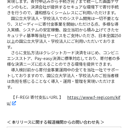
実現します。寄付申込みから手続き完了まで統一した画面デザ
インのもと、決済会社が提供するセキュアな環境下で寄付手続
きを行うので、違和感なくシームレスにご利用いただけます。
国公立大学法人・学校法人でのシステム開発は一切不要とな
り、スピーディーに寄付金事業を開始いただける点、多様な導
入実績、システムの安定稼働、設立当初から積み上げてきたセ
キュリティ基準等当社サービスをご支持いただき、日本全国250
以上の国公立大学法人・学校法人にご利用いただいておりま
す。
さらに支払方法はクレジットカード決済をはじめ、コンビニ
エンスストア、Pay-easy決済に標準対応しており、寄付者の多
様な決済ニーズに応えることのできる環境を提供できます。
導入検討前から寄付金事業運用中の全てを当社一社でサポー
トしておりますので、国公立大学法人・学校法人のご担当者様
は負担を感じることなく導入・運用・管理を実現いただけま
す。
【 F-REGI 寄付支払いURL 】
https://www.f-regi.com/kif
u/
＜ 本リリースに関する報道機関からの問い合わせ先 ＞