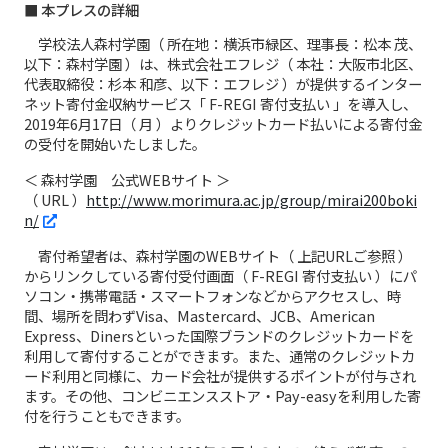
■ 本プレスの詳細
学校法人森村学園（ 所在地：横浜市緑区、理事長：松本 茂、
以下：森村学園 ）は、株式会社エフレジ（ 本社：大阪市北区、
代表取締役：杉本 和彦、以下：エフレジ ）が提供するインター
ネット寄付金収納サービス「 F-REGI 寄付支払い 」を導入し、
2019年6月17日（ 月 ）よりクレジットカード払いによる寄付金
の受付を開始いたしました。
＜ 森村学園 公式WEBサイト ＞
（ URL ）
http://www.morimura.ac.jp/group/mirai200boki
n/
寄付希望者は、森村学園のWEBサイト（ 上記URLご参照 ）
からリンクしている寄付受付画面（ F-REGI 寄付支払い ）にパ
ソコン・携帯電話・スマートフォンなどからアクセスし、時
間、場所を問わずVisa、Mastercard、JCB、American
Express、Dinersといった国際ブランドのクレジットカードを
利用して寄付することができます。また、通常のクレジットカ
ード利用と同様に、カード会社が提供するポイントが付与され
ます。その他、コンビニエンスストア・Pay-easyを利用した寄
付を行うこともできます。