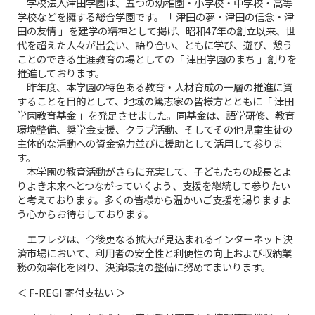
学校法人津田学園は、五つの幼稚園・小学校・中学校・高等
学校などを擁する総合学園です。「 津田の夢・津田の信念・津
田の友情 」を建学の精神として掲げ、昭和47年の創立以来、世
代を超えた人々が出会い、語り合い、ともに学び、遊び、憩う
ことのできる生涯教育の場としての「 津田学園のまち 」創りを
推進しております。
昨年度、本学園の特色ある教育・人材育成の一層の推進に資
することを目的として、地域の篤志家の皆様方とともに「 津田
学園教育基金 」を発足させました。同基金は、語学研修、教育
環境整備、奨学金支援、クラブ活動、そしてその他児童生徒の
主体的な活動への資金協力並びに援助として活用して参りま
す。
本学園の教育活動がさらに充実して、子どもたちの成長とよ
りよき未来へとつながっていくよう、支援を継続して参りたい
と考えております。多くの皆様から温かいご支援を賜りますよ
う心からお待ちしております。
エフレジは、今後更なる拡大が見込まれるインターネット決
済市場において、利用者の安全性と利便性の向上および収納業
務の効率化を図り、決済環境の整備に努めてまいります。
＜ F-REGI 寄付支払い ＞