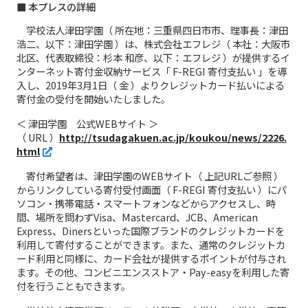
■ 本プレスの詳細
学校法人津田学園（ 所在地：三重県四日市市、理事長：津田
浩二、以下：津田学園 ）は、株式会社エフレジ（ 本社：大阪市
北区、代表取締役：杉本 和彦、以下：エフレジ ）が提供するイ
ンターネット寄付金収納サービス「 F-REGI 寄付支払い 」を導
入し、2019年3月1日（ 金 ）よりクレジットカード払いによる
寄付金の受付を開始いたしました。
＜ 津田学園 公式WEBサイト ＞
（ URL ）
http://tsudagakuen.ac.jp/koukou/news/2226.
html
寄付希望者は、津田学園のWEBサイト（ 上記URLご参照 ）
からリンクしている寄付受付画面（ F-REGI 寄付支払い ）にパ
ソコン・携帯電話・スマートフォンなどからアクセスし、時
間、場所を問わずVisa、Mastercard、JCB、American
Express、Dinersといった国際ブランドのクレジットカードを
利用して寄付することができます。また、通常のクレジットカ
ード利用と同様に、カード会社が提供するポイントが付与され
ます。その他、コンビニエンスストア・Pay-easyを利用した寄
付を行うこともできます。