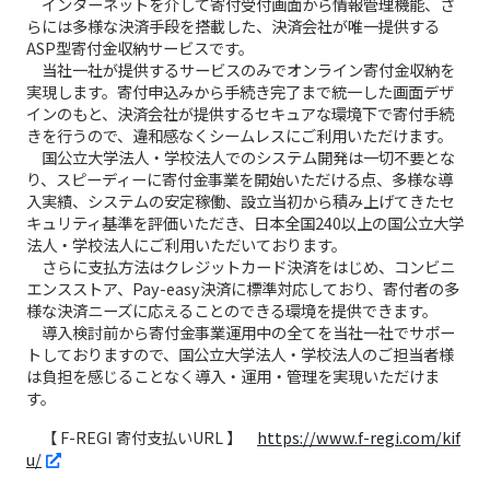
インターネットを介して寄付受付画面から情報管理機能、さ
らには多様な決済手段を搭載した、決済会社が唯一提供する
ASP型寄付金収納サービスです。
当社一社が提供するサービスのみでオンライン寄付金収納を
実現します。寄付申込みから手続き完了まで統一した画面デザ
インのもと、決済会社が提供するセキュアな環境下で寄付手続
きを行うので、違和感なくシームレスにご利用いただけます。
国公立大学法人・学校法人でのシステム開発は一切不要とな
り、スピーディーに寄付金事業を開始いただける点、多様な導
入実績、システムの安定稼働、設立当初から積み上げてきたセ
キュリティ基準を評価いただき、日本全国240以上の国公立大学
法人・学校法人にご利用いただいております。
さらに支払方法はクレジットカード決済をはじめ、コンビニ
エンスストア、Pay-easy決済に標準対応しており、寄付者の多
様な決済ニーズに応えることのできる環境を提供できます。
導入検討前から寄付金事業運用中の全てを当社一社でサポー
トしておりますので、国公立大学法人・学校法人のご担当者様
は負担を感じることなく導入・運用・管理を実現いただけま
す。
【 F-REGI 寄付支払いURL 】
https://www.f-regi.com/kif
u/