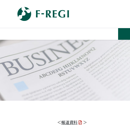
＜
報道資料
＞