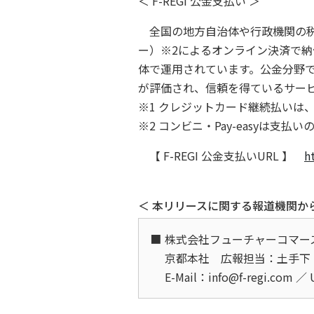
＜ F-REGI 公金支払い ＞
全国の地方自治体や行政機関の税金
ー）※2によるオンライン決済で
体で運用されています。公金分野
が評価され、信頼を得ているサー
※1 クレジットカード継続払いは
※2 コンビニ・Pay-easyは
【 F-REGI 公金支払いURL 】
h
＜ 本リリースに関する報道機関か
株式会社フューチャーコマー
京都本社 広報担当：土手下（
E-Mail：info@f-regi.com ／ 