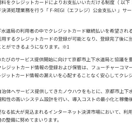
料をクレジットカードによりお支払いいただける制度（ 以下
決済処理業務を行う「 F-REGI（エフレジ）公金支払い 」
上下水道局の利用者の中でクレジットカード継続払いを希望され
利用するクレジットカードの登録が可能となり、登録完了後に
ことができるようになります。※1
たびのサービス提供開始に向けて京都市上下水道局と協議を
クレジットカード情報の登録および保管は、フューチャーコマ
レジットカード情報の漏えいを心配することなく安心してクレ
治体へサービス提供してきたノウハウをもとに、京都市上下
親和性の高いシステム設計を行い、導入コストの最小化と稼働
なる拡大が見込まれるインターネット決済市場において、利用
境の整備に努めてまいります。