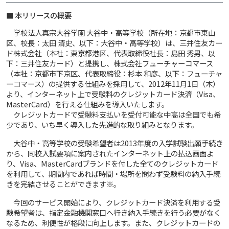
■ 本リリースの概要
学校法人真宗大谷学園 大谷中・高等学校（所在地：京都市東山
区、校長：太田 清史、以下：大谷中・高等学校）は、三井住友カー
ド株式会社（本社：東京都港区、代表取締役社長：島田 秀男、以
下：三井住友カード）と提携し、株式会社フューチャーコマース
（本社：京都市下京区、代表取締役：杉本 和彦、以下：フューチャ
ーコマース）の提供する仕組みを採用して、2012年11月1日（木）
より、インターネット上で受験料のクレジットカード決済（Visa、
MasterCard）を行える仕組みを導入いたします。
クレジットカードで受験料支払いを受付可能な中高は全国でも希
少であり、いち早く導入した先進的な取り組みとなります。
大谷中・高等学校の受験希望者は2013年度の入学試験出願手続き
から、同校入試要項に案内されたインターネット上の払込画面よ
り、Visa、MasterCardブランドを付した全てのクレジットカード
を利用して、期間内であれば時間・場所を問わず受験料の納入手続
きを完結させることができます※。
今回のサービス開始により、クレジットカード決済を利用する受
験希望者は、指定金融機関窓口へ行き納入手続きを行う必要がなく
なるため、利便性が格段に向上します。また、クレジットカードの