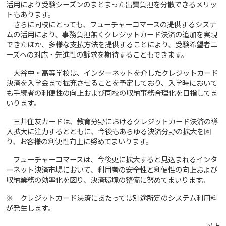
活用により受験シーズンのまとまった出費負担を分散できるメリッ
トもあります。
さらに同校にとっても、フューチャーコマースの提供するシステ
ムの活用により、事務負担無くクレジットカード決済の追加を実現
できたほか、多様な支払方法を提供することにより、受験希望者ニ
ーズへの対応・先進性の訴求を期待することもできます。
大谷中・高等学校は、インターネットを介したクレジットカード
決済を入学金まで拡充させることを予定しており、入学時において
も手続者の利便性の向上および同校の収納事務合理化を目指してま
いります。
三井住友カードは、教育分野におけるクレジットカード決済の導
入拡大に注力するとともに、今後もあらゆる決済分野の拡大を図
り、お客様の利便性向上に努めてまいります。
フューチャーコマースは、今後更に拡大すると見込まれるインタ
ーネット決済市場において、利用者の安全性と利便性の向上および
収納業務の効率化を図り、決済環境の整備に努めてまいります。
※ クレジットカード決済にあたっては別途所定のシステム利用料
が発生します。
以上