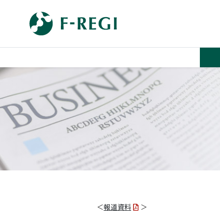
＜
報道資料
＞