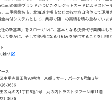
sterCardの国際ブランドがついたクレジットカードによるスピ
市、三重県桑名市、北海道小樽市などの各地方自治体にて運用
料金納付システムとして、業界で随一の実績を積み重ねていま
会社の新基準」をスローガンに、基本となる決済代行業務はも
がより豊かに、そして便利になる仕組みを提供することを目標
イト
oukin/
マース
下京区中堂寺粟田町93番地 京都リサーチパーク 6号館 3階
326-3636
千代田区丸の内1丁目8番1号 丸の内トラストタワーＮ館11階
221-3636