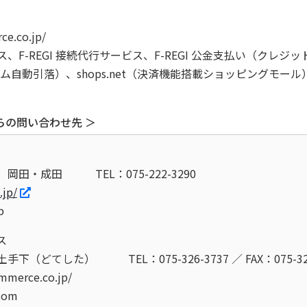
e.co.jp/
ス、F-REGI 接続代行サービス、F-REGI 公金支払い（クレジット
タイム自動引落）、shops.net（決済機能搭載ショッピングモ
らの問い合わせ先 ＞
 岡田・成田
TEL：075-222-3290
.jp/
p
ス
土手下（どてした）
TEL：075-326-3737 ／ FAX：075-32
mmerce.co.jp/
.com